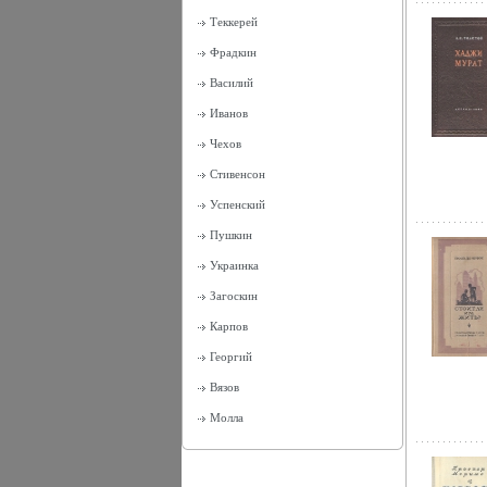
Теккерей
Фрадкин
Василий
Иванов
Чехов
Стивенсон
Успенский
Пушкин
Украинка
Загоскин
Карпов
Георгий
Вязов
Молла