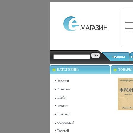
КАТЕГОРИИ:
ТОВАРЫ
Барский
Игнатьев
Цвейг
Кронин
Шекспир
Островский
Толстой