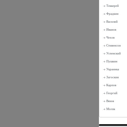
Теккерей
Фрадкин
Василий
Иванов
Чехов
Стивенсон
Успенский
Пушкин
Украинка
Загоскин
Карпов
Георгий
Вязов
Молла