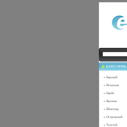
КАТЕГОРИИ:
Барский
Игнатьев
Цвейг
Кронин
Шекспир
Островский
Толстой