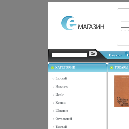
КАТЕГОРИИ:
ТОВАРЫ
Барский
Игнатьев
Цвейг
Кронин
Шекспир
Островский
Толстой