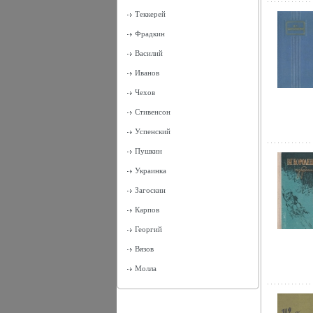
Теккерей
Фрадкин
Василий
Иванов
Чехов
Стивенсон
Успенский
Пушкин
Украинка
Загоскин
Карпов
Георгий
Вязов
Молла