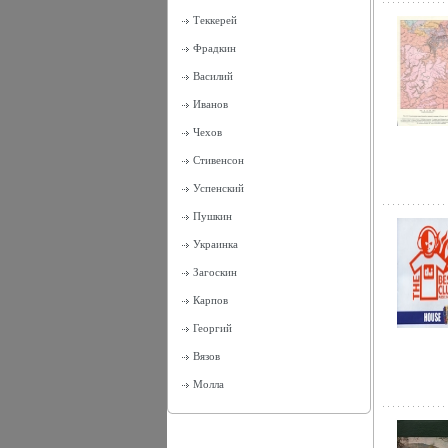
Теккерей
Фрадкин
Василий
Иванов
Чехов
Стивенсон
Успенский
Пушкин
Украинка
Загоскин
Карпов
Георгий
Вязов
Молла