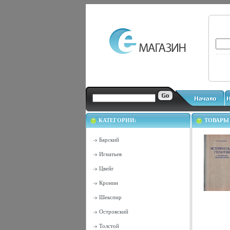
КАТЕГОРИИ:
ТОВАРЫ
Барский
Игнатьев
Цвейг
Кронин
Шекспир
Островский
Толстой