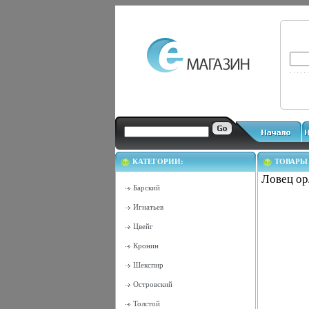
КАТЕГОРИИ:
ТОВАРЫ
Ловец ор
Барский
Игнатьев
Цвейг
Кронин
Шекспир
Островский
Толстой