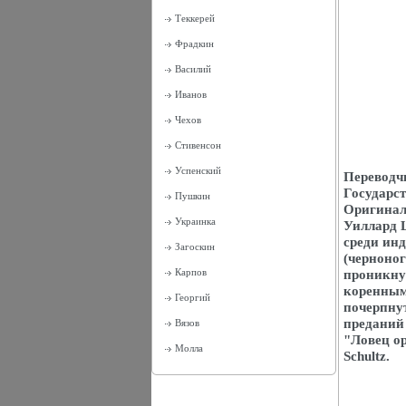
Теккерей
Фрадкин
Василий
Иванов
Чехов
Стивенсон
Успенский
Переводч
Государст
Пушкин
Оригинал
Украинка
Уиллард 
среди ин
Загоскин
(черноног
Карпов
проникну
коренным
Георгий
почерпнут
преданий 
Вязов
"Ловец о
Молла
Schultz.