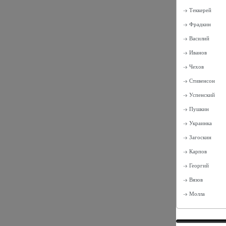
Теккерей
Фрадкин
Василий
Иванов
Чехов
Стивенсон
Успенский
Пушкин
Украинка
Загоскин
Карпов
Георгий
Вязов
Молла