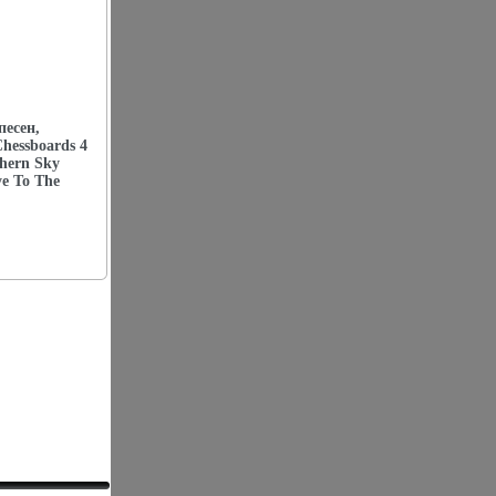
песен,
hessboards 4
thern Sky
e To The