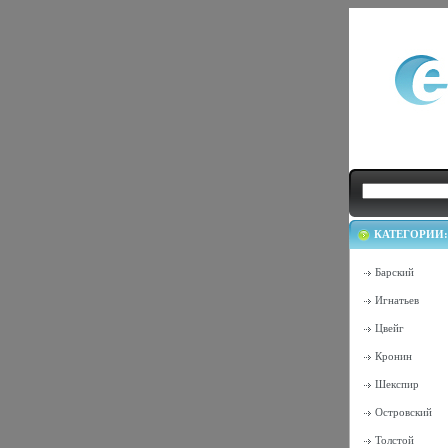
КАТЕГОРИИ:
Барский
Игнатьев
Цвейг
Кронин
Шекспир
Островский
Толстой