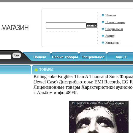
Начало
Новые товары
Специальное
Акция
Контакты
ТОВАРЫ
Killing Joke Brighter Than A Thousand Suns Форм
(Jewel Case) Дистрибьюторы: EMI Records, EG R
Лицензионные товары Характеристики аудионо
г Альбом инфо 4899f.