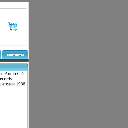
ат: Audio CD
ecords
сителей 1986