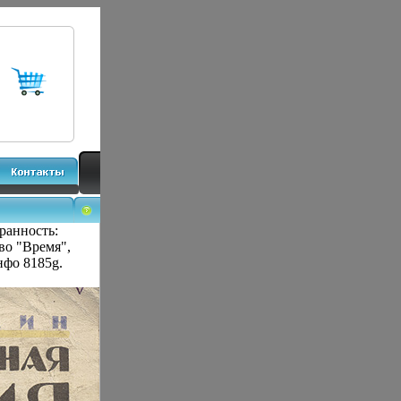
ранность:
во "Время",
нфо 8185g.