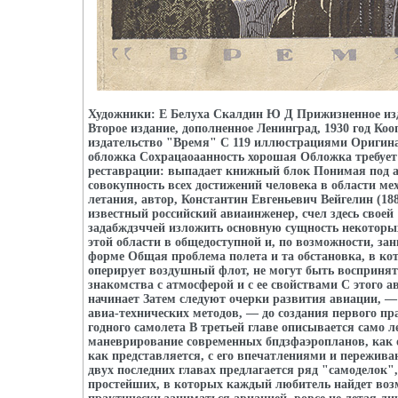
Художники: Е Белуха Скалдин Ю Д Прижизненное из
Второе издание, дополненное Ленинград, 1930 год Коо
издательство "Время" С 119 иллюстрациями Оригин
обложка Сохрацаоаанность хорошая Обложка требует
реставрации: выпадает книжный блок Понимая под 
совокупность всех достижений человека в области ме
летания, автор, Константин Евгеньевич Вейгелин (188
известный российский авиаинженер, счел здесь своей
задабждзччей изложить основную сущность некоторы
этой области в общедоступной и, по возможности, за
форме Общая проблема полета и та обстановка, в ко
оперирует воздушный флот, не могут быть воспринят
знакомства с атмосферой и с ее свойствами С этого а
начинает Затем следуют очерки развития авиации, — 
авиа-технических методов, — до создания первого пр
годного самолета В третьей главе описывается само л
маневрирование современных бпдзфаэропланов, как о
как представляется, с его впечатлениями и пережив
двух последних главах предлагается ряд "самоделок",
простейших, в которых каждый любитель найдет воз