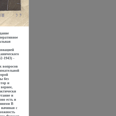
дание
перативное
альная
авиацией
ханического
2-1943) -
х вопросов
нимательной
торой
ы без
втор и
вернее,
актически
етание и
но есть и
аниями В
 начиная с
можность