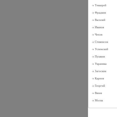
Теккерей
Фрадкин
Василий
Иванов
Чехов
Стивенсон
Успенский
Пушкин
Украинка
Загоскин
Карпов
Георгий
Вязов
Молла