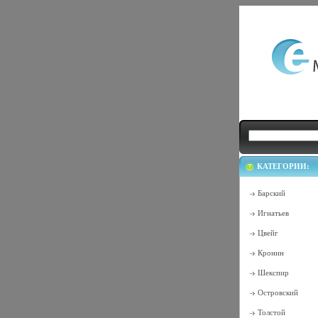
КАТЕГОРИИ:
Барский
Игнатьев
Цвейг
Кронин
Шекспир
Островский
Толстой