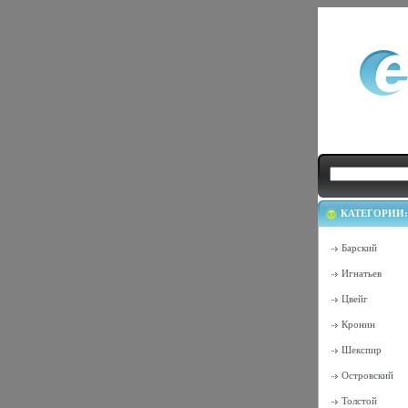
КАТЕГОРИИ:
Барский
Игнатьев
Цвейг
Кронин
Шекспир
Островский
Толстой