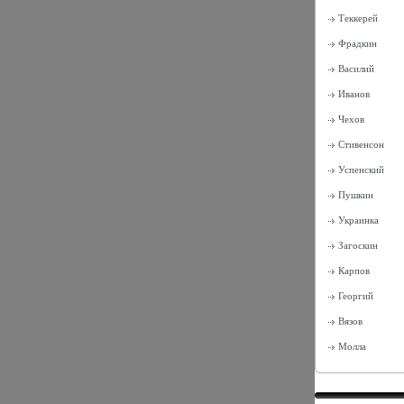
Теккерей
Фрадкин
Василий
Иванов
Чехов
Стивенсон
Успенский
Пушкин
Украинка
Загоскин
Карпов
Георгий
Вязов
Молла