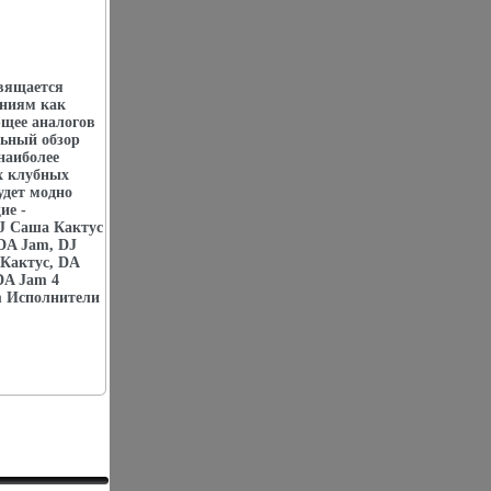
свящается
ниям как
ющее аналогов
льный обзор
наиболее
х клубных
удет модно
ие -
DJ Саша Кактус
DA Jam, DJ
Кактус, DA
DA Jam 4
m Исполнители