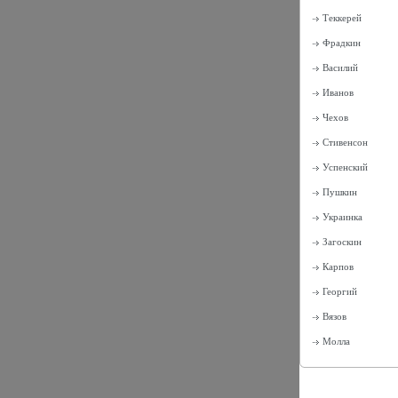
Теккерей
Фрадкин
Василий
Иванов
Чехов
Стивенсон
Успенский
Пушкин
Украинка
Загоскин
Карпов
Георгий
Вязов
Молла