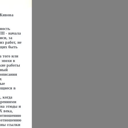
 Живова
ность
II - начала
си, за
з работ, не
ущих быть
а того или
 эпохи в
кие работы
вный
 описания
х
ные
ящиеся в
, когда
орениями
 на этюды и
X века,
о отношению
о отношению
аны ссылки