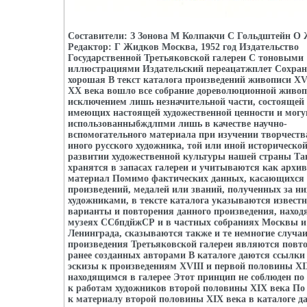
Составители: З Зонова М Колпакчи С Гольдштейн О
Редактор: Г Жидков Москва, 1952 год Издательство
Государственной Третьяковской галереи С тоновыми
иллюстрациями Издательский переацатжплет Сохран
хорошая В текст каталога произведений живописи XVI
XX века вошло все собрание дореволюционной живопи
исключением лишь незначительной части, состоящей и
имеющих настоящей художественной ценности и мог
использованныбждлпми лишь в качестве научно-
вспомогательного материала при изучении творчеств
иного русского художника, той или иной исторической
развитии художественной культуры нашей страны Та
хранятся в запасах галереи и учитываются как архи
материал Помимо фактических данных, касающихся
произведений, медалей или званий, полученных за ни
художниками, в тексте каталога указываются извест
варианты и повторения данного произведения, наход
музеях ССбпдйжСР и в частных собраниях Москвы и
Ленинграда, сказываются также и те немногие случаи
произведения Третьяковской галереи являются повт
ранее созданных авторами В каталоге даются ссылки
эскизы к произведениям XVIII и первой половины XI
находящимся в галерее Этот принцип не соблюден п
к работам художников второй половины XIX века П
к материалу второй половины XIX века в каталоге д