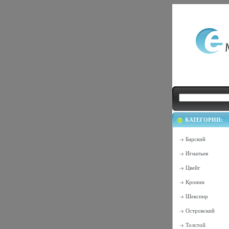
КАТЕГОРИИ:
Барский
Игнатьев
Цвейг
Кронин
Шекспир
Островский
Толстой