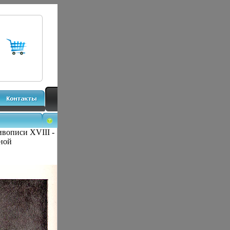
ивописи XVIII -
ной