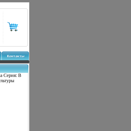
а Серия: В
ультуры