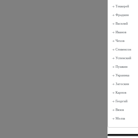
Теккерей
Фрадкин
Василий
Иванов
Чехов
Стивенсон
Успенский
Пушкин
Украинка
Загоскин
Карпов
Георгий
Вязов
Молла