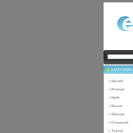
КАТЕГОРИИ:
Барский
Игнатьев
Цвейг
Кронин
Шекспир
Островский
Толстой