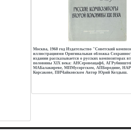
Москва, 1960 год Издательство "Советский композ
иллюстрациями Оригинальная обложка Сохраннос
издании рассказывается о русских композиторах в
половины XIX века: АНСеровеацафб, АГРубинште
МАБалакиреве, МПМусоргском, АПБородине, НАР
Корсакове, ПИЧайковском Автор Юрий Келдыш.