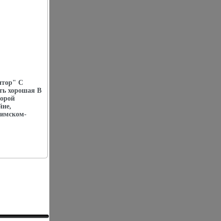
итор" С
ть хорошая В
торой
йне,
имском-