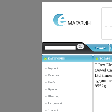
КАТЕГОРИИ:
ТОВАРЫ
T Rex El
Барский
(Jewel Ca
Ltd Лице
Игнатьев
аудионос
Цвейг
8552g.
Кронин
Шекспир
Островский
Толстой