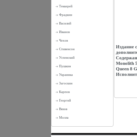
Теккерей
Фрадкин
Василий
Иванов
Чехов
Издание с
Стивенсон
дополнит
Содержани
Успенский
Monolith 
Пушкин
Queen 8 Gi
Исполните
Украинка
Загоскин
Карпов
Георгий
Вязов
Молла