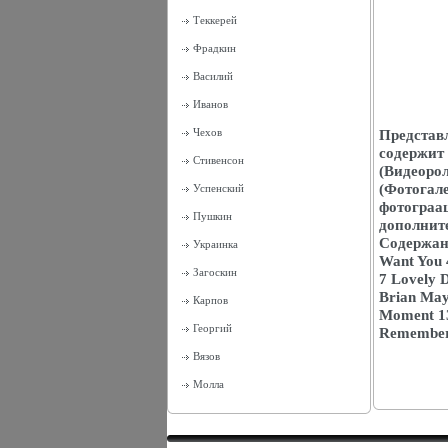
Теккерей
Фрадкин
Василий
Иванов
Чехов
Представл
содержит 
Стивенсон
(Видеорол
(Фотогале
Успенский
фотограац
Пушкин
дополнит
Содержани
Украинка
Want You 
Загоскин
7 Lovely 
Brian May)
Карпов
Moment 13
Георгий
Remember 
Вязов
Молла