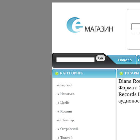
КАТЕГОРИИ:
ТОВАРЫ
Diana Ros
Барский
Формат: 
Records 
Игнатьев
аудионос
Цвейг
Кронин
Шекспир
Островский
Толстой