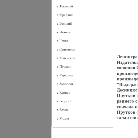
Теккерей
Фрадкин
Василий
Иванов
Чехов
Стивенсон
Ленинград
Успенский
Издатель
Пушкин
хорошая 
произвед
Украинка
произведе
"Выдержки
Загоскин
Десницко
Карпов
Прутков п
раннего о
Георгий
сначала п
Вязов
Прутков 
талантлив
Молла