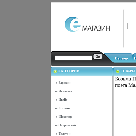
КАТЕГОРИИ:
ТОВАРЫ
Козьма П
Барский
поэта Ма
Игнатьев
Цвейг
Кронин
Шекспир
Островский
Толстой