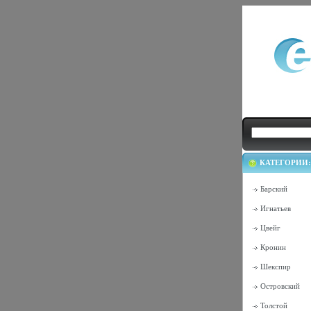
КАТЕГОРИИ:
Барский
Игнатьев
Цвейг
Кронин
Шекспир
Островский
Толстой