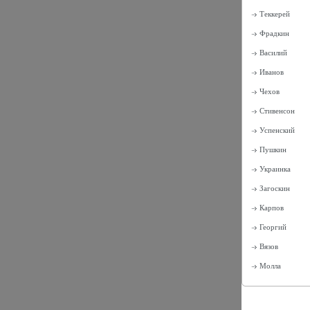
Теккерей
Фрадкин
Василий
Иванов
Чехов
Стивенсон
Успенский
Пушкин
Украинка
Загоскин
Карпов
Георгий
Вязов
Молла