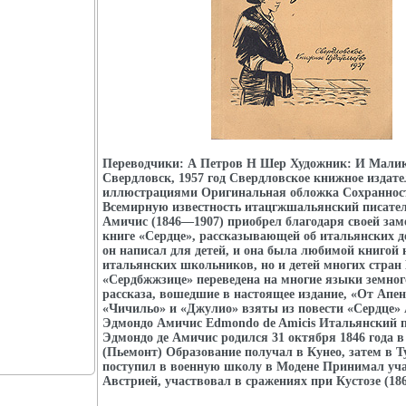
Переводчики: А Петров Н Шер Художник: И Мали
Свердловск, 1957 год Свердловское книжное издате
иллюстрациями Оригинальная обложка Сохраннос
Всемирную известность итацгжшальянский писател
Амичис (1846—1907) приобрел благодаря своей зам
книге «Сердце», рассказывающей об итальянских д
он написал для детей, и она была любимой книгой 
итальянских школьников, но и детей многих стран
«Сердбжжзице» переведена на многие языки земно
рассказа, вошедшие в настоящее издание, «От Апен
«Чичильо» и «Джулио» взяты из повести «Сердце»
Эдмондо Амичис Edmondo de Amicis Итальянский п
Эдмондо де Амичис родился 31 октября 1846 года в
(Пьемонт) Образование получал в Кунео, затем в Т
поступил в военную школу в Модене Принимал уча
Австрией, участвовал в сражениях при Кустозе (1866