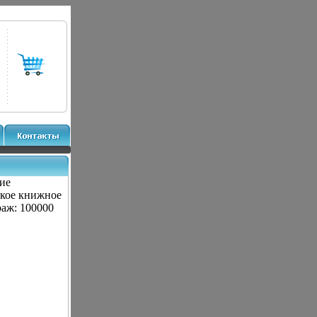
ие
ское книжное
раж: 100000