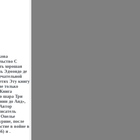
кова
льство С
ть хорошая
ь Эдмондо де
ечательной
етях Эту книгу
не только
 Книга
го шара Три
нин до Анд»,
 Автор
исатель
 Онелье
урине, после
стие в войне в
) и .