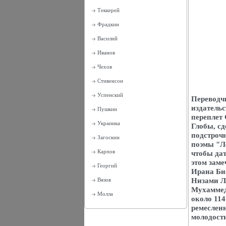
Теккерей
Фрадкин
Василий
Иванов
Чехов
Стивенсон
Успенский
Переводчи
издательс
Пушкин
переплет
Украинка
Глобы, с
подстрочн
Загоскин
поэмы "Л
Карпов
чтобы дат
этом зам
Георгий
Ирана Би
Низами Л
Вязов
Мухаммед
Молла
около 114
ремеслен
молодости
.