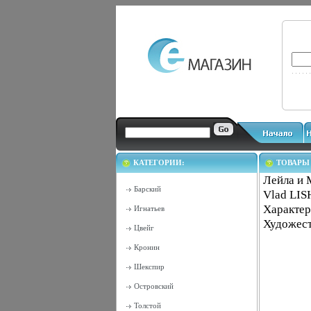
КАТЕГОРИИ:
ТОВАРЫ
Лейла и 
Барский
Vlad LI
Характер
Игнатьев
Художест
Цвейг
Кронин
Шекспир
Островский
Толстой