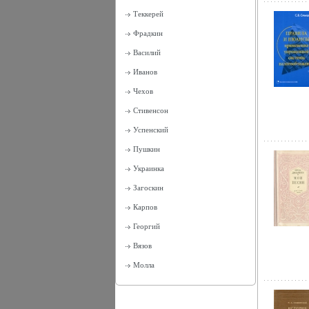
Теккерей
Фрадкин
Василий
Иванов
Чехов
Стивенсон
Успенский
Пушкин
Украинка
Загоскин
Карпов
Георгий
Вязов
Молла