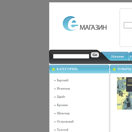
КАТЕГОРИИ:
ТОВАРЫ
Барский
Игнатьев
Цвейг
Кронин
Шекспир
Островский
Толстой