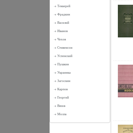
Теккерей
Фрадкин
Василий
Иванов
Чехов
Стивенсон
Успенский
Пушкин
Украинка
Загоскин
Карпов
Георгий
Вязов
Молла