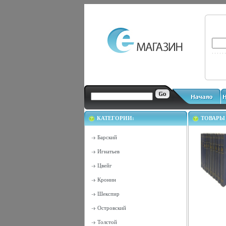
КАТЕГОРИИ:
ТОВАРЫ
Барский
Игнатьев
Цвейг
Кронин
Шекспир
Островский
Толстой